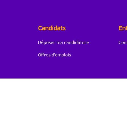
Candidats
En
Déposer ma candidature
Con
Offres d'emplois
© Copyright
Creadjob
|
Mentions légales
|
Politique d