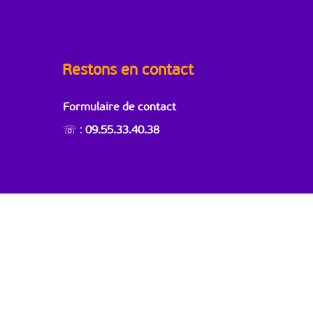
Restons en contact
Formulaire de contact
☏ :
09.55.33.40.38
Réalisé avec ❤ par
Max-Agency
.